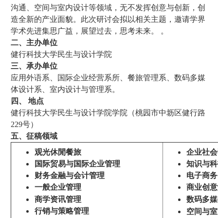
沟通、空间与室内设计等领域，无不发挥创意与创新，创
造全新的产业面貌。此次研讨会拟以相关主题，邀请学界
学术先进集思广益，展望过去，思考未来。 。
二、主办单位
健行科技大学民生与设计学院
三、承办单位
应用外语系、
国际企业经营系所、餐旅管理系、数码多媒
体设计系、室内设计与管理系。
四、
地点
健行科技大学民生与设计学院学院
（桃园市中坜区健行路
229号）
五、
征稿领域
观光休閒餐旅
企业社会
国际贸易与国际企业管理
知识与科
财务金融与会计管理
电子商务
一般企业管理
商业创意
商学资讯管理
数码多
行销与策略管理
空间与室