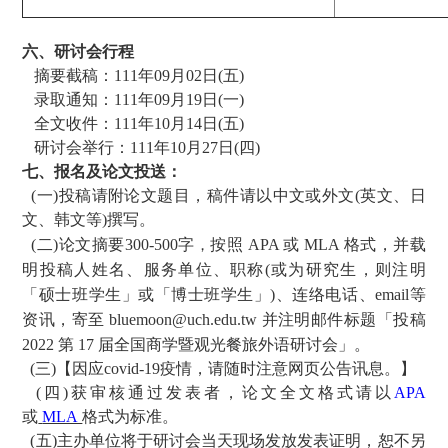
六、研讨会行程
摘要截稿：111年09月02日(五)
录取通知：111年09月19日(一)
全文收件：111年10月14日(五)
研讨会举行：111年10月27日(四)
七、
报名及论文投送：
(一)投稿请附论文题目，稿件请以中文或外文(英文、日
文、韩文等)撰写。
(二)论文摘要300-500字
按照 APA 或 MLA 格式，并载
，
明投稿人姓名、服务单位、职称(或为研究生，则注明
「
「硕士班学生」或
博士班学生」)、连络电话、email等
资讯，寄至 bluemoon@uch.edu.tw 并注明邮件标题「投稿
2022 第 17 届全国商学暨观光餐旅外语研讨会」。
【因应
，请随时注意网页公告讯息。】
(三)
covid-19疫情
(四)
获审核通过发表者，论文全文格式请以
APA
或
MLA
格式
为标准。
(五)
主办单位将于研讨会当天现场发放发表证明，恕不另