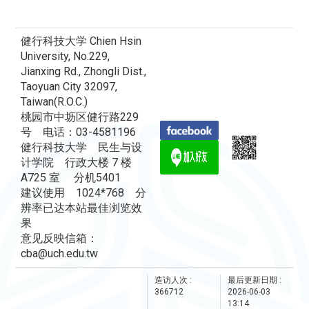
健行科技大学 Chien Hsin
University, No.229,
Jianxing Rd., Zhongli Dist.,
Taoyuan City 32097,
Taiwan(R.O.C.)
桃园市中坜区健行路229
号 电话：03-4581196
健行科技大学 民生与设
计学院 行政大楼 7 楼
A725 室 分机5401
建议使用 1024*768 分
辨率已达本站最佳浏览效
果
意见反映信箱：
cba@uch.edu.tw
造访人次 :
最后更新日期 :
366712
2026-06-03
13:14