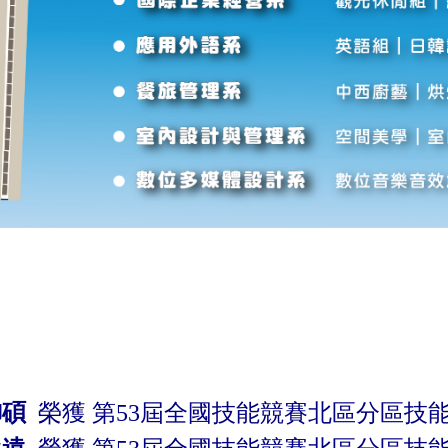
榮獲
御碩
第53屆全國技能競賽北區分區技