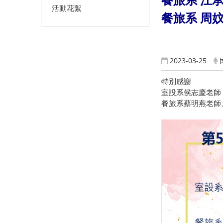
餐旅系 江
活動花絮
餐旅系 周
2023-03-25
特別感謝
室設系侯志慶老師
餐旅系蔡明燕老師