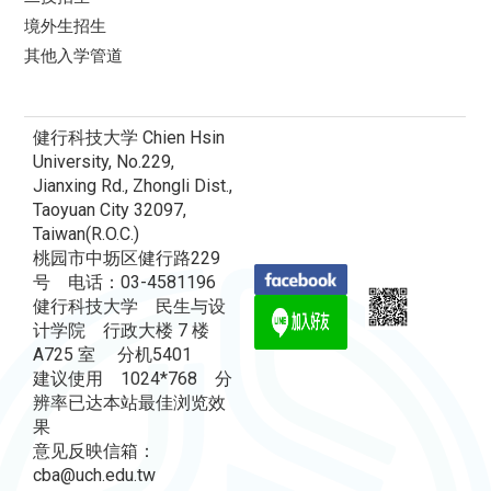
境外生招生
其他入学管道
健行科技大学 Chien Hsin
University, No.229,
Jianxing Rd., Zhongli Dist.,
Taoyuan City 32097,
Taiwan(R.O.C.)
桃园市中坜区健行路229
号 电话：03-4581196
健行科技大学 民生与设
计学院 行政大楼 7 楼
A725 室 分机5401
建议使用 1024*768 分
辨率已达本站最佳浏览效
果
意见反映信箱：
cba@uch.edu.tw