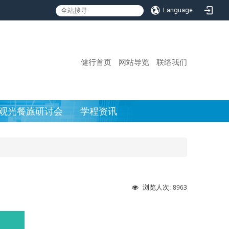
Language
:::
健行首页
网站导览
联络我们
观光餐旅研讨会
学程资讯
8963
浏览人次: