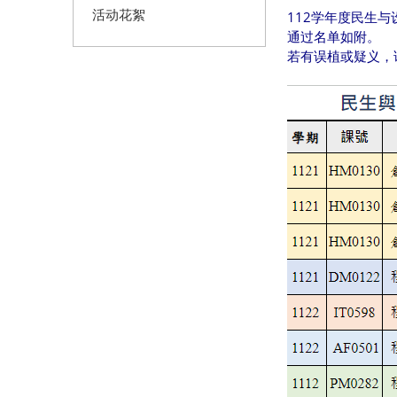
活动花絮
112学年度民生与
通过名单如附。
若有误植或疑义，请