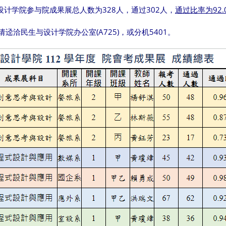
设计学院参与院成果展总人数为328人，通过302人，
通过比率为92.
迳洽民生与设计学院办公室(A725)，或分机5401。