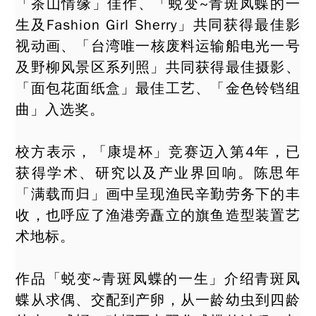
「茶山情缘」佳作、「蜕变~青斑凤蝶的一
生及Fashion Girl Sherry」共同获得最佳影
视
动画
、「台湾唯一核废料运输船电光一号
及野柳风景区系列照」共同获得最佳摄影、
「面包花面纸盒」最佳工艺、「金色铃铛组
曲」入选奖。
校方表示，「康堤杯」竞赛迈入第4年，已
获得学术、研究以及产业界回响。陈思年
「满载而归」画中呈现渔民辛勤劳务下的丰
收，也呼应了渔港旁矗立的旗鱼造型装置艺
术地标。
作品「蜕变~青斑凤蝶的一生」介绍青斑凤
蝶从求偶、交配到产卵，从一龄幼虫到四龄