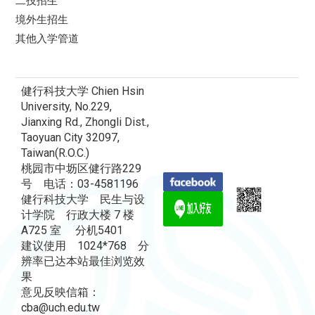
境外生招生
其他入学管道
健行科技大学 Chien Hsin
University, No.229,
Jianxing Rd., Zhongli Dist.,
Taoyuan City 32097,
Taiwan(R.O.C.)
桃园市中坜区健行路229
号 电话：03-4581196
健行科技大学 民生与设
计学院 行政大楼 7 楼
A725 室 分机5401
建议使用 1024*768 分
辨率已达本站最佳浏览效
果
意见反映信箱：
cba@uch.edu.tw