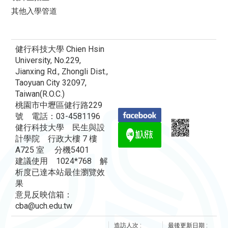
其他入學管道
健行科技大學 Chien Hsin
University, No.229,
Jianxing Rd., Zhongli Dist.,
Taoyuan City 32097,
Taiwan(R.O.C.)
桃園市中壢區健行路229
號 電話：03-4581196
健行科技大學 民生與設
計學院 行政大樓 7 樓
A725 室 分機5401
建議使用 1024*768 解
析度已達本站最佳瀏覽效
果
意見反映信箱：
cba@uch.edu.tw
造訪人次 :
最後更新日期 :