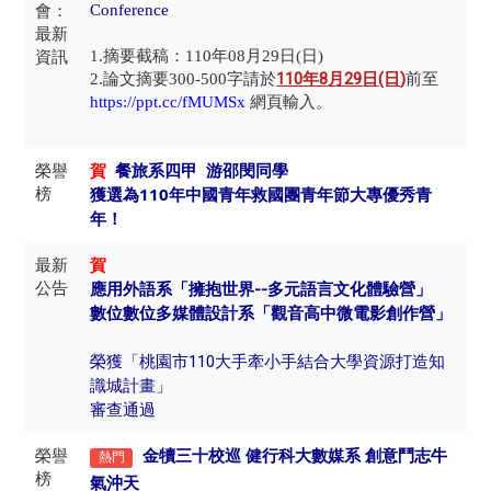
會：
Conference
最新
資訊
1.摘要截稿：110年08月29日(日)
110
年8
月29
日
(日
)
2.論文摘要300-500字請於
前至
https://ppt.cc/fMUMSx
網頁輸入。
榮譽
賀
餐旅系四甲 游邵閔同學
榜
獲選為110年中國青年救國團青年節大專優秀青
年！
最新
賀
公告
應用外語系「擁抱世界--多元語言文化體驗營」
數位數位多媒體設計系「觀音高中微電影創作營」
榮獲「桃園市110大手牽小手結合大學資源打造知
識城計畫」
審查通過
榮譽
金犢三十校巡 健行科大數媒系 創意鬥志牛
熱門
榜
氣沖天