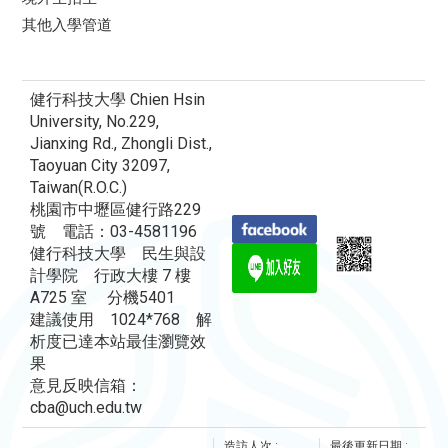
其他入學管道
健行科技大學 Chien Hsin
University, No.229,
Jianxing Rd., Zhongli Dist.,
Taoyuan City 32097,
Taiwan(R.O.C.)
桃園市中壢區健行路229
號 電話：03-4581196
健行科技大學 民生與設
計學院 行政大樓 7 樓
A725 室 分機5401
建議使用 1024*768 解
析度已達本站最佳瀏覽效
果
意見反映信箱：
cba@uch.edu.tw
造訪人次 :
最後更新日期 :