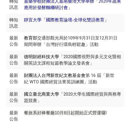
轉知
嘉藥學校財團法人嘉南藥理大學舉辦「2020年蔬果
訊息
應用於發酵麵糰研討會」
轉知
靜宜大學「國際教育論壇-全球化雙語教育」
訊息
最新
交通部觀光局於109年9月31日至12月31日
教育部
公告
期間舉辦「台灣好行環島輕鬆趣」活動
最新
「2020國際視野與多元文化暨相
德明財經科技大學
公告
關英語文課程短篇教學論文發表會」
最新
第 16 屆「新世
財團法人台灣新世紀文教基金會
公告
紀 WTO 國際經貿法菁英訓練團」活動
最新
「2020大學生國際經貿與商務專
國立臺北商業大學
公告
題競賽」
最新
餐旅系好棒餐廳10月8日起開始正式營運囉!
公告